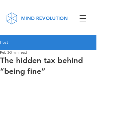
MIND REVOLUTION
Post
Feb 3
3 min read
The hidden tax behind
“being fine”