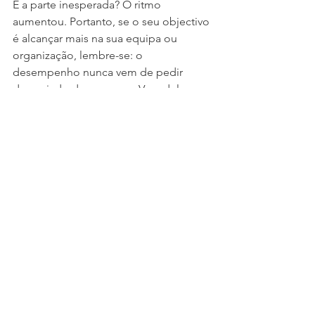
E a parte inesperada? O ritmo 
aumentou. Portanto, se o seu objectivo 
é alcançar mais na sua equipa ou 
organização, lembre-se: o 
desempenho nunca vem de pedir 
demasiado das pessoas. Vem delas se 
sentirem seguras para serem honestas, 
e suficientemente apoiadas para se 
manterem comprometidas.
Nas sessões mais eficazes em que 
participei, todas as equipas fizeram 
uma variação destas 3 coisas:
• Nomeamos o que era real. 
Permitimos que as pessoas dissessem 
como estavam realmente a sentir-se, 
sem justificações, sem tentar 
“consertar” nada. Quando se diz a 